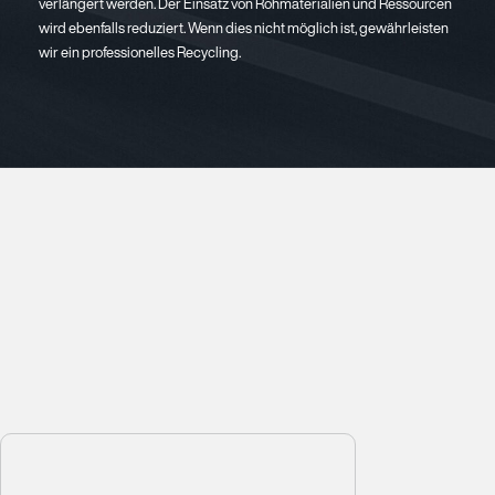
verlängert werden. Der Einsatz von Rohmaterialien und Ressourcen
wird ebenfalls reduziert. Wenn dies nicht möglich ist, gewährleisten
wir ein professionelles Recycling.