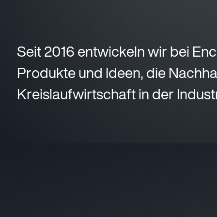
S
e
i
t
2
0
1
6
e
n
t
w
i
c
k
e
l
n
w
i
r
b
e
i
E
n
c
P
r
o
d
u
k
t
e
u
n
d
I
d
e
e
n
,
d
i
e
N
a
c
h
h
K
r
e
i
s
l
a
u
f
w
i
r
t
s
c
h
a
f
t
i
n
d
e
r
I
n
d
u
s
t